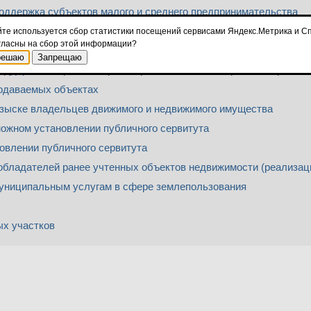
ддержка субъектов малого и среднего предпринимательства
азна
йте используется сбор статистики посещений сервисами Яндекс.Метрика и Сп
гласны на сбор этой информации?
жилищное строительство
решаю
Запрещаю
оддержка социально ориентированных некоммерческих организ
одаваемых объектах
зыске владельцев движимого и недвижимого имущества
ожном установлении публичного сервитута
овлении публичного сервитута
бладателей ранее учтенных объектов недвижимости (реализац
униципальным услугам в сфере землепользования
ых участков