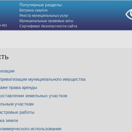
Популярные разделы:
Витрина закупок
Реестр муниципальных услуг
Муниципальные правовые акты
3-401
Сертификат безопастности сайта
(HTTPS)
сть
тизации
приватизации муниципального имущества
аже права аренды
оставлении земельных участков
ельным участкам
астровые работы
ка земли
оммерческого использования