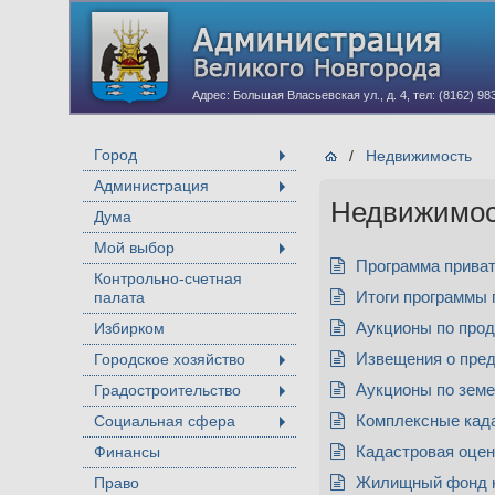
Адрес: Большая Власьевская ул., д. 4, тел: (8162) 98
Город
/
Недвижимость
+
Администрация
+
Недвижимо
Дума
Мой выбор
+
Программа прива
Контрольно-счетная
палата
Итоги программы 
Избирком
Аукционы по прод
Городское хозяйство
Извещения о пред
+
Градостроительство
Аукционы по зем
+
Социальная сфера
Комплексные кад
+
Финансы
Кадастровая оцен
Право
Жилищный фонд к