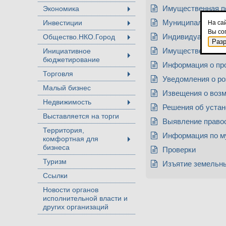
Экономика
Имущественная по
+
Инвестиции
Муниципальная к
На са
+
Вы со
Общество.НКО.Город
Индивидуальное 
+
Раз
Инициативное
Имущественная п
бюджетирование
+
Информация о пр
Торговля
+
Уведомления о ро
Малый бизнес
Извещения о возм
Недвижимость
+
Решения об устан
Выставляется на торги
Выявление правоо
Территория,
Информация по м
комфортная для
+
бизнеса
Проверки
Туризм
Изъятие земельн
Ссылки
Новости органов
исполнительной власти и
других организаций