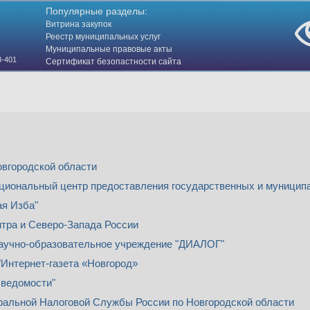
Популярные разделы:
Витрина закупок
Реестр муниципальных услуг
Муниципальные правовые акты
3-401
Сертификат безопастности сайта
(HTTPS)
вгородской области
иональный центр предоставления государственных и муниципа
я Изба"
тра и Северо-Запада России
аучно-образовательное учреждение "ДИАЛОГ"
"Интернет-газета «Новгород»
 ведомости"
альной Налоговой Службы России по Новгородской области