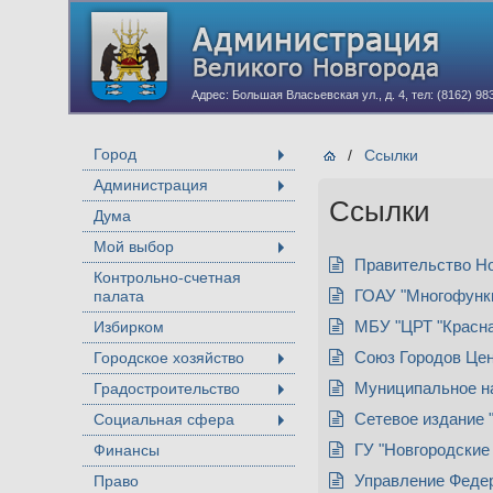
Адрес: Большая Власьевская ул., д. 4, тел: (8162) 98
Город
/
Ссылки
+
Администрация
+
Ссылки
Дума
Мой выбор
+
Правительство Но
Контрольно-счетная
палата
ГОАУ "Многофункц
Избирком
МБУ "ЦРТ "Красна
Городское хозяйство
Союз Городов Цен
+
Градостроительство
Муниципальное н
+
Социальная сфера
Сетевое издание 
+
Финансы
ГУ "Новгородские
Право
Управление Федер