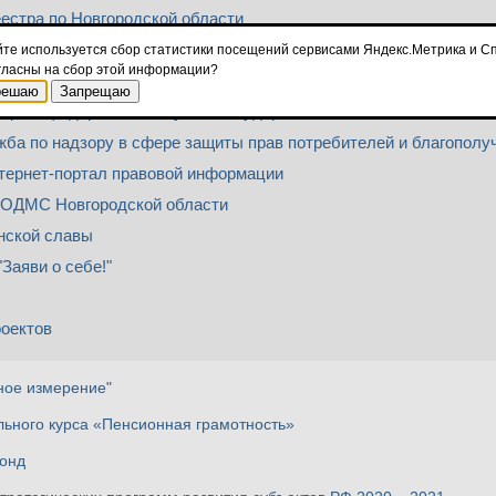
естра по Новгородской области
мнадзора по Новгородской области
йте используется сбор статистики посещений сервисами Яндекс.Метрика и Сп
гласны на сбор этой информации?
услуги - Справочно-информационный портал
решаю
Запрещаю
орган федеральной службы государственной статистики по Нов
ба по надзору в сфере защиты прав потребителей и благополу
ернет-портал правовой информации
ООДМС Новгородской области
нской славы
Заяви о себе!"
оектов
ное измерение"
ьного курса «Пенсионная грамотность»
онд