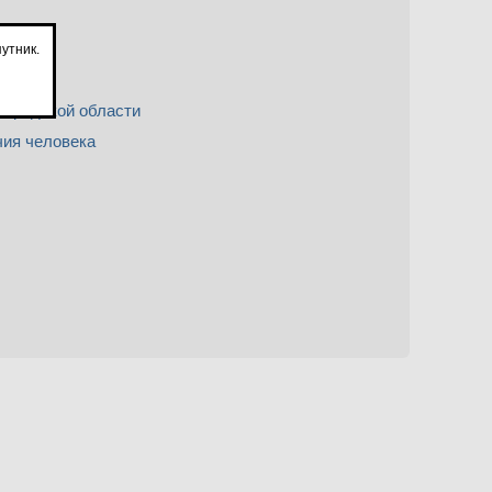
утник.
городской области
чия человека