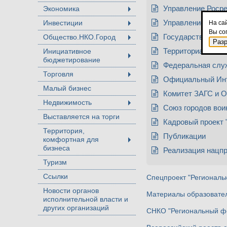
Экономика
Управление Росре
+
Инвестиции
Управление Роско
На са
+
Вы со
Общество.НКО.Город
Государственные 
+
Раз
Инициативное
Территориальный 
бюджетирование
+
Федеральная служ
Торговля
+
Официальный Инт
Малый бизнес
Комитет ЗАГС и 
Недвижимость
+
Союз городов вои
Выставляется на торги
Кадровый проект "
Территория,
Публикации
комфортная для
+
бизнеса
Реализация нацпр
Туризм
Ссылки
Спецпроект "Региональ
Новости органов
Материалы образовател
исполнительной власти и
других организаций
СНКО "Региональный ф