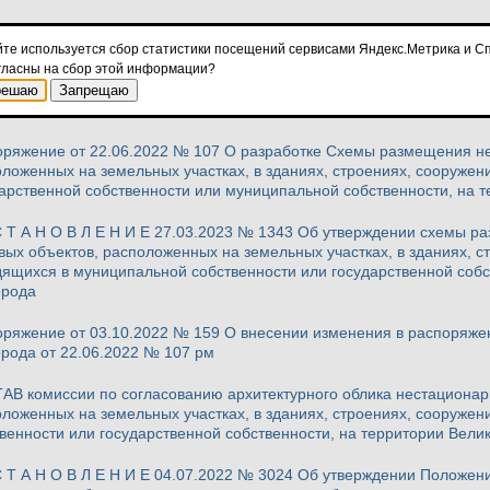
ИК проведения плановых обследований НТО, расположенных на зем
ниях, сооружениях, находящихся в муниципальной собственности 
йте используется сбор статистики посещений сервисами Яндекс.Метрика и Сп
едмет использования владельцем НТО обязательств по договору в 
гласны на сбор этой информации?
решаю
Запрещаю
 НТО редакция от 26.04.2026
оряжение от 22.06.2022 № 107 О разработке Схемы размещения не
ложенных на земельных участках, в зданиях, строениях, сооружен
арственной собственности или муниципальной собственности, на 
 Т А Н О В Л Е Н И Е 27.03.2023 № 1343 Об утверждении схемы 
вых объектов, расположенных на земельных участках, в зданиях, с
ящихся в муниципальной собственности или государственной собс
орода
оряжение от 03.10.2022 № 159 О внесении изменения в распоряже
рода от 22.06.2022 № 107 рм
В комиссии по согласованию архитектурного облика нестационар
ложенных на земельных участках, в зданиях, строениях, сооруже
венности или государственной собственности, на территории Вели
 Т А Н О В Л Е Н И Е 04.07.2022 № 3024 Об утверждении Положен