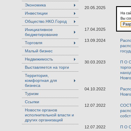
Экономика
+
20.05.2025
ГРАФ
строе
Инвестиции
На са
+
на пр
Вы со
Общество.НКО.Город
+
Раз
17.04.2025
Схема
Инициативное
бюджетирование
+
13.09.2024
Расп
Торговля
+
распо
Малый бизнес
госуд
Недвижимость
+
30.03.2023
П О С
Выставляется на торги
торго
наход
Территория,
Новг
комфортная для
+
бизнеса
04.10.2022
Расп
Туризм
Новго
Ссылки
12.07.2022
СОСТА
Новости органов
распо
исполнительной власти и
собст
других организаций
12.07.2022
П О С