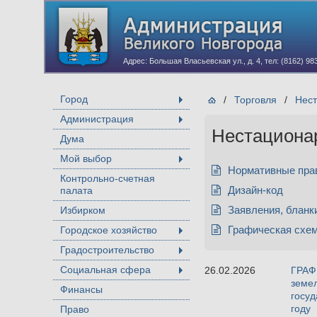
Адрес: Большая Власьевская ул., д. 4, тел: (8162) 98
Город
/
Торговля
/
Нест
+
Администрация
+
Нестациона
Дума
Мой выбор
+
Нормативные пра
Контрольно-счетная
палата
Дизайн-код
Избирком
Заявления, бланк
Городское хозяйство
Графическая схе
+
Градостроительство
+
Социальная сфера
26.02.2026
ГРАФ
+
земел
Финансы
госуд
году
Право