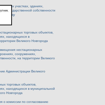
ельных участках, зданиях,
или государственной собственности
утник.
2025 году
стационарных торговых объектов,
иях, находящихся в
территории Великого Новгорода
размещения нестационарных
троениях, сооружениях,
твенности, на территории Великого
ние Администрации Великого
ных торговых объектов,
ниях, находящихся в муниципальной
кого Новгорода
ия о комиссии по согласованию