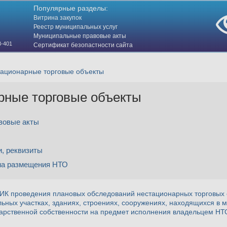
Популярные разделы:
Витрина закупок
Реестр муниципальных услуг
Муниципальные правовые акты
3-401
Сертификат безопастности сайта
(HTTPS)
ационарные торговые объекты
рные торговые объекты
вовые акты
и, реквизиты
ма размещения НТО
ИК проведения плановых обследований нестационарных торговых 
ьных участках, зданиях, строениях, сооружениях, находящихся в 
арственной собственности на предмет исполнения владельцем НТО