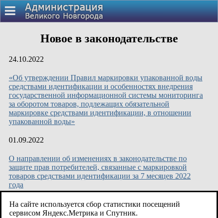
Новое в законодательстве
24.10.2022
«Об утверждении Правил маркировки упакованной воды
средствами идентификации и особенностях внедрения
государственной информационной системы мониторинга
за оборотом товаров, подлежащих обязательной
маркировке средствами идентификации, в отношении
упакованной воды»
01.09.2022
О направлении об изменениях в законодательстве по
защите прав потребителей, связанные с маркировкой
товаров средствами идентификации за 7 месяцев 2022
года
30.07.2021
На сайте используется сбор статистики посещений
сервисом Яндекс.Метрика и Спутник.