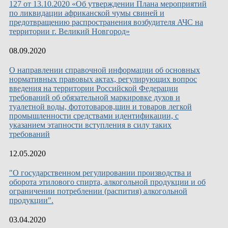
127 от 13.10.2020 «Об утверждении Плана мероприятий
по ликвидации африканской чумы свиней и
предотвращению распространения возбудителя АЧС на
территории г. Великий Новгород»
08.09.2020
О направлении справочной информации об основных
нормативных правовых актах, регулирующих вопрос
введения на территории Российской Федерации
требований об обязательной маркировке духов и
туалетной воды, фототоваров,шин и товаров легкой
промышленности средствами идентификации, с
указанием этапности вступления в силу таких
требований
12.05.2020
"О государственном регулировании производства и
оборота этилового спирта, алкогольной продукции и об
ограничении потреблении (распития) алкогольной
продукции".
03.04.2020