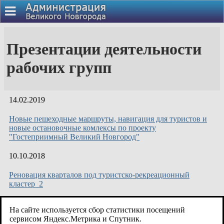
Презентации деятельности
рабочих групп
14.02.2019
Новые пешеходные маршруты, навигация для туристов и
новые остановочные комлексы по проекту
"Гостеприимный Великий Новгород"
10.10.2018
Реновация кварталов под туристско-рекреационный
кластер_2
10.10.2018
На сайте используется сбор статистики посещений
сервисом Яндекс.Метрика и Спутник.
Реновация кварталов под туристско-рекреационный