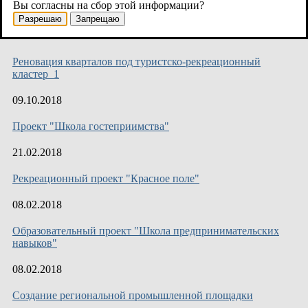
Вы согласны на сбор этой информации?
кластер_3
Разрешаю
Запрещаю
10.10.2018
Реновация кварталов под туристско-рекреационный
кластер_1
09.10.2018
Проект "Школа гостеприимства"
21.02.2018
Рекреационный проект "Красное поле"
08.02.2018
Образовательный проект "Школа предпринимательских
навыков"
08.02.2018
Создание региональной промышленной площадки